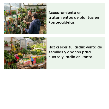
Todos los servicios
Asesoramiento en
tratamientos de plantas en
Flores frescas y composiciones de temporada
Pontecaldelas
Piensos y cuidado de mascotas
Plantas de exterior y huerto
Haz crecer tu jardín: venta de
semillas y abonos para
Plantas de interior y decoración del hogar
huerto y jardín en Ponte
Caldelas
Semillas, abonos y cuidado de plantas