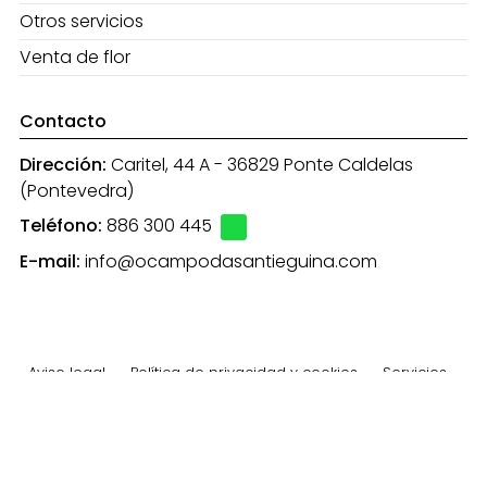
Otros servicios
Venta de flor
Contacto
Dirección:
Caritel, 44 A - 36829 Ponte Caldelas
(Pontevedra)
Teléfono:
886 300 445
E-mail:
info@ocampodasantieguina.com
Aviso legal
-
Política de privacidad y cookies
-
Servicios
-
Área Interna
© PÁXINAS GALEGAS