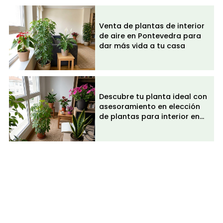
Todos los servicios
Venta de plantas de interior
de aire en Pontevedra para
Flores frescas y composiciones de temporada
dar más vida a tu casa
Piensos y cuidado de mascotas
Plantas de exterior y huerto
Descubre tu planta ideal con
asesoramiento en elección
Plantas de interior y decoración del hogar
de plantas para interior en
Pontecaldelas
Semillas, abonos y cuidado de plantas