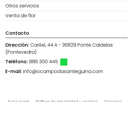
Otros servicios
Venta de flor
Contacto
Dirección:
Caritel, 44 A - 36829 Ponte Caldelas
(Pontevedra)
Teléfono:
886 300 445
E-mail:
info@ocampodasantieguina.com
Aviso legal
-
Política de privacidad y cookies
-
Servicios
-
Área Interna
© PÁXINAS GALEGAS