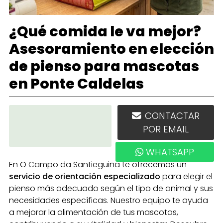
¿Qué comida le va mejor?
Asesoramiento en elección
de pienso para mascotas
en Ponte Caldelas
886 300 445
CONTACTAR
POR EMAIL
WHATSAPP
En O Campo da Santieguiña te ofrecemos un
servicio de orientación especializado
para elegir el
pienso más adecuado según el tipo de animal y sus
necesidades específicas. Nuestro equipo te ayuda
a mejorar la alimentación de tus mascotas,